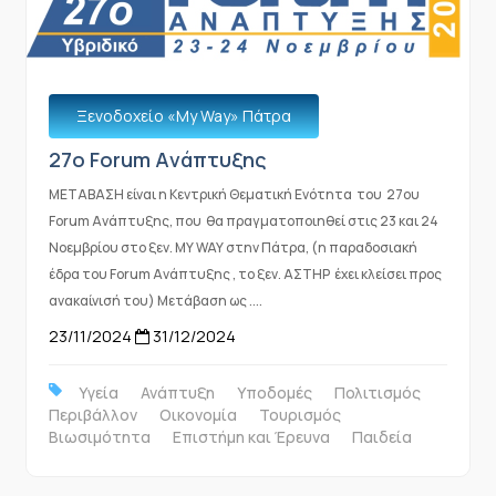
Ξενοδοχείο «Μy Way» Πάτρα
27o Forum Aνάπτυξης
ΜΕΤΑΒΑΣΗ είναι η Κεντρική Θεματική Ενότητα του 27ου
Forum Ανάπτυξης, που θα πραγματοποιηθεί στις 23 και 24
Νοεμβρίου στο ξεν. ΜΥ WAY στην Πάτρα, (η παραδοσιακή
έδρα του Forum Ανάπτυξης , το ξεν. ΑΣΤΗΡ έχει κλείσει προς
ανακαίνισή του) Μετάβαση ως ....
23/11/2024
31/12/2024
Υγεία
Ανάπτυξη
Υποδομές
Πολιτισμός
Περιβάλλον
Οικονομία
Τουρισμός
Βιωσιμότητα
Επιστήμη και Έρευνα
Παιδεία