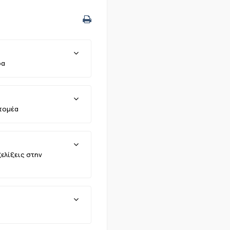
δα
 τομέα
ελίξεις στην