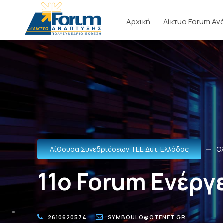
Αρχική
Δίκτυο Forum Αν
Αίθουσα Συνεδριάσεων ΤΕΕ Δυτ. Ελλάδας
Ο
11o Forum Ενέργ
2610620574
SYMBOULO@OTENET.GR