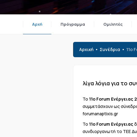
Αρχή
Πρόγραμμα
Ομιλητές
Αρχική
Συνέδρια
11o 
λίγα λόγια για το σ
To
11o Forum Ενέργειας 
συμμετάσχουν ως σύνεδρο
forumanaptixis.gr
Το
11o Forum Ενέργειας
δ
συνδιοργανωτή το ΤΕΕ Δυ