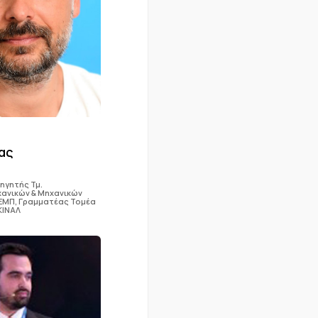
ας
γητής Τμ.
ανικών & Μηχανικών
ΕΜΠ, Γραμματέας Τομέα
ΚΙΝΑΛ