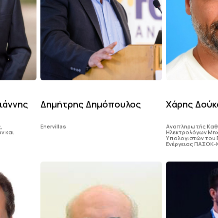
ιάννης
Δημήτρης Δημόπουλος
Χάρης Δούκ
,
Εnervillas
Αναπληρωτής Καθη
ν και
Ηλεκτρολόγων Μηχ
Υπολογιστών του 
Ενέργειας ΠΑΣΟΚ-