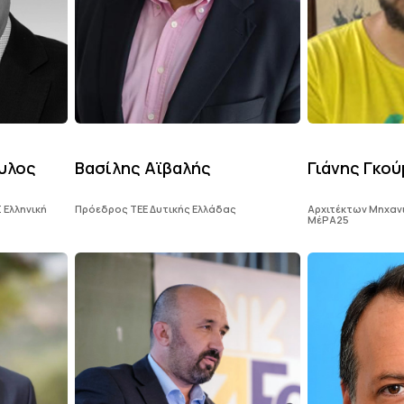
υλος
Βασίλης Αϊβαλής
Γιάνης Γκο
 Ελληνική
Πρόεδρος ΤΕΕ Δυτικής Ελλάδας
Αρχιτέκτων Μηχανι
ΜέΡΑ25