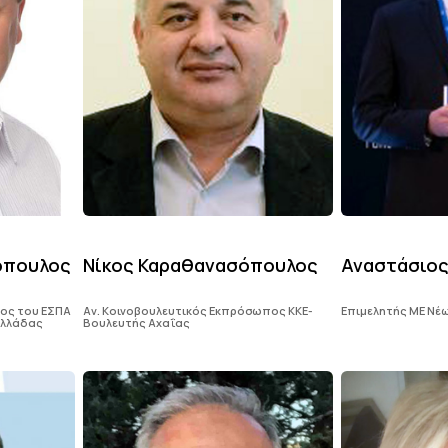
όπουλος
Νίκος Καραθανασόπουλος
Αναστάσιος
ρος του ΕΣΠΑ
Αν. Κοινοβουλευτικός Εκπρόσωπος ΚΚΕ-
Επιμελητής ΜΕ Νέω
Ελλάδας
Βουλευτής Αχαΐας