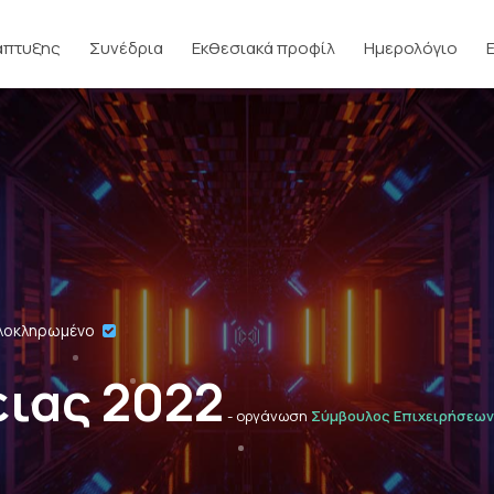
άπτυξης
Συνέδρια
Εκθεσιακά προφίλ
Ημερολόγιο
λοκληρωμένο
ειας 2022
- οργάνωση
Σύμβουλος Επιχειρήσεων