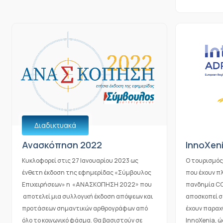
Διαδικτυακά
Ανασκόπηση 2022
InnoXen
Κυκλοφορεί στις 27 Ιανουαρίου 2023 ως
Ο τουρισμός
ένθετη έκδοση της εφημερίδας «Σύμβουλος
που έχουν π
Επιχειρήσεων» η «ΑΝΑΣΚΟΠΗΣΗ 2022» που
πανδημία COV
αποτελεί μια συλλογική έκδοση απόψεων και
αποσκοπεί σ
προτάσεων σημαντικών αρθρογράφων από
έχουν παραχ
όλο το κοινωνικό φάσμα. Θα βασιστούν σε
InnoXenia, ώ