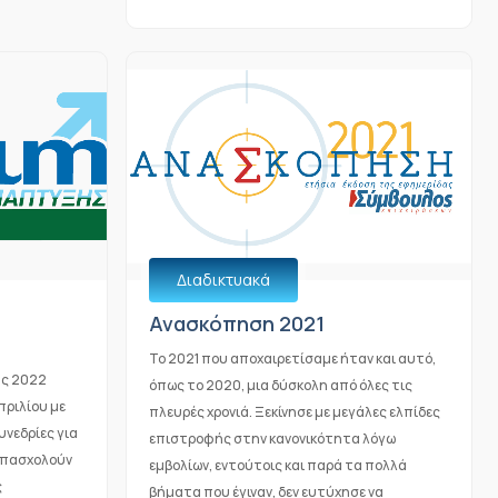
Διαδικτυακά
Ανασκόπηση 2021
Το 2021 που αποχαιρετίσαμε ήταν και αυτό,
ης 2022
όπως το 2020, μια δύσκολη από όλες τις
πριλίου με
πλευρές χρονιά. Ξεκίνησε με μεγάλες ελπίδες
υνεδρίες για
επιστροφής στην κανονικότητα λόγω
απασχολούν
εμβολίων, εντούτοις και παρά τα πολλά
ς
βήματα που έγιναν, δεν ευτύχησε να