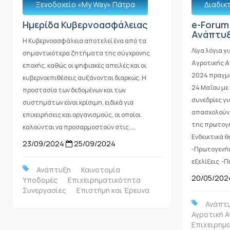
Ξενοδοχείο «Μy Way» Πάτρα
Διαδικ
Ημερίδα Κυβερνοασφάλειας
e-Forum
Ανάπτυξ
Η Κυβερνοασφάλεια αποτελεί ένα από τα
Λίγα λόγια γ
σημαντικότερα ζητήματα της σύγχρονης
Αγροτικής 
εποχής, καθώς οι ψηφιακές απειλές και οι
2024 πραγμα
κυβερνοεπιθέσεις αυξάνονται διαρκώς. Η
24 Μαΐου με 
προστασία των δεδομένων και των
συνεδρίες γ
συστημάτων είναι κρίσιμη, ειδικά για
απασχολούν 
επιχειρήσεις και οργανισμούς, οι οποίοι
της πρωτογε
καλούνται να προσαρμοστούν στις ....
Ενδεικτικά θ
23/09/2024
25/09/2024
-Πρωτογενής
εξελίξεις -Πε
Ανάπτυξη
Καινοτομία
20/05/202
Υποδομές
Επιχειρηματικότητα
Συνεργασίες
Επιστήμη και Έρευνα
Ανάπτ
Αγροτική 
Επιχειρημ