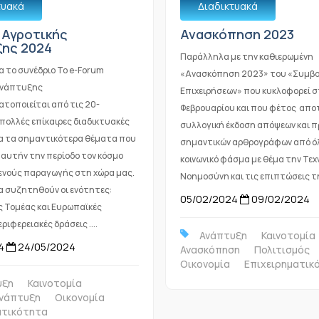
τυακά
Διαδικτυακά
 Αγροτικής
Ανασκόπηση 2023
ης 2024
Παράλληλα με την καθιερωμένη
ια το συνέδριο Το e-Forum
«Ανασκόπηση 2023» του «Συμβ
Ανάπτυξης
Επιχειρήσεων» που κυκλοφορεί σ
τοποιείται από τις 20-
Φεβρουαρίου και που φέτος αποτ
πολλές επίκαιρες διαδικτυακές
συλλογική έκδοση απόψεων και 
ια τα σημαντικότερα θέματα που
σημαντικών αρθρογράφων από ό
αυτήν την περίοδο τον κόσμο
κοινωνικό φάσμα με θέμα την Τε
νούς παραγωγής στη χώρα μας.
Νοημοσύνη και τις επιπτώσεις της
α συζητηθούν οι ενότητες:
05/02/2024
09/02/2024
 Τομέας και Ευρωπαϊκές
ριφερειακές δράσεις ....
Ανάπτυξη
Καινοτομία
4
24/05/2024
Ανασκόπηση
Πολιτισμός
Οικονομία
Επιχειρηματικ
υξη
Καινοτομία
Ανάπτυξη
Οικονομία
ατικότητα