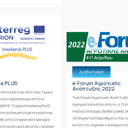
Διαδικτυακά
ia PLUS
e-Forum Αγροτικής
Ανάπτυξης 2022
 αποτελεί έναν από τους τομείς
Το e-Forum Αγροτικής Ανάπτυξ
ληγεί περισσότερο από την
πραγματοποιείται από τις 4-11 Α
ID19. Το έργο InnoXenia PLUS
πολλές επίκαιρες διαδικτυακές σ
την ενίσχυση στρατηγικών που
τα σημαντικότερα θέματα που 
θεί από το προγενέστερο έργο
αυτήν την περίοδο τον κόσμο τη
στε να αντιμετωπιστεί η ανάγκη