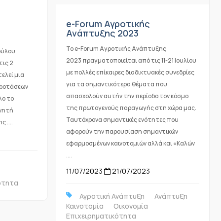
e-Forum Αγροτικής
Ανάπτυξης 2023
Το e-Forum Αγροτικής Ανάπτυξης
ούλου
2023 πραγματοποιείται από τις 11-21 Ιουλίου
τις 2
με πολλές επίκαιρες διαδικτυακές συνεδρίες
ελεί μια
για τα σημαντικότερα θέματα που
προτάσεων
απασχολούν αυτήν την περίοδο τον κόσμο
λο το
της πρωτογενούς παραγωγής στη χώρα μας.
χνητή
Ταυτόχρονα σημαντικές ενότητες που
 ....
αφορούν την παρουσίαση σημαντικών
εφαρμοσμένων καινοτομιών αλλά και «Καλών
....
11/07/2023
21/07/2023
ότητα
Αγροτική Ανάπτυξη
Ανάπτυξη
Καινοτομία
Οικονομία
Επιχειρηματικότητα