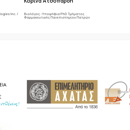
Κορίνα Ατσοπάρδη
gies Inc. /
Βιολόγος -Υποψήφια PhD Τμήματος
Φαρμακευτικής Πανεπιστημίου Πατρών