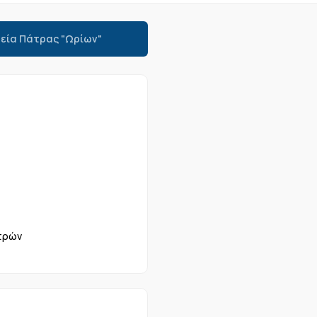
ρεία Πάτρας "Ωρίων"
τρών