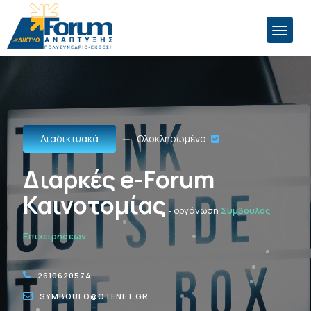
Διαδικτυακά
Ολοκληρωμένο
Διαρκές e-Forum
Καινοτομίας
- οργάνωση
Σύμβουλος
Επιχειρήσεων
2610620574
SYMBOULO@OTENET.GR