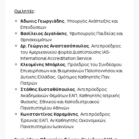
Ομιλητές
:
Άδωνις Γεωργιάδης
, Υπουργός Ανάπτυξης και
Επενδύσεων
Βασίλειος Διγαλάκης
, Υφυπουργός Παιδείας και
Θρησκευμάτων
Δρ. Γεώργιος Αναστασόπουλος
, Αντιπροέδρος
του Αμερικανικού φορέα Διαπίστευσης IAS-
International Accreditation Service
Κλεομένης Μπάρλος
, Πρόεδρος του Συνδέσμου
Επιχειρήσεων και Βιομηχανιών Πελοποννήσου και
Δυτικής Ελλάδας, Ομότιμος Καθηγητής Παν.
Πατρών
Στάθης Ευσταθόπουλος
, Αντιπρόεδρος
Ακαδημαϊκών Θεμάτων ΕΑΠ, Καθηγητής Ιατρικής
Φυσικής, Εθνικού και Καποδιστριακού
Πανεπιστημίου Αθηνών
Κωνσταντίνος Καραμάνης
, Αντιπρόεδρος
Έρευνας ΕΑΠ, Αν Καθηγητής Οικονομικών,
Πανεπιστημίου Ιωαννίνων