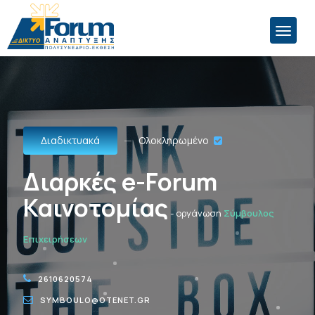
Διαδικτυακά
Ολοκληρωμένο
Διαρκές e-Forum
Καινοτομίας
- οργάνωση
Σύμβουλος
Επιχειρήσεων
2610620574
SYMBOULO@OTENET.GR