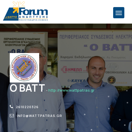
Ο ΒΑΤΤ
-
http://www.wattpatras.gr
2610220326
INFO@WATTPATRAS.GR