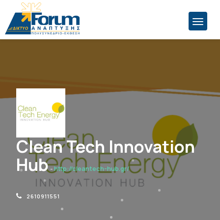
Clean Tech Innovation
Hub
-
http://cleantech-hub.gr/
2610911551