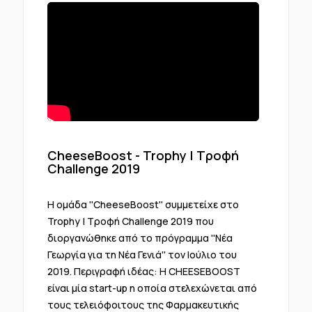
CheeseBoost - Trophy | Τροφή
Challenge 2019
H oμάδα ''CheeseBoost'' συμμετείχε στο
Trophy | Τροφή Challenge 2019 που
διοργανώθηκε από το πρόγραμμα ''Νέα
Γεωργία για τη Νέα Γενιά'' τον Ιούλιο του
2019. Περιγραφή ιδέας: Η CHEESEBOOST
είναι μία start-up η οποία στελεχώνεται από
τους τελειόφοιτους της Φαρμακευτικής