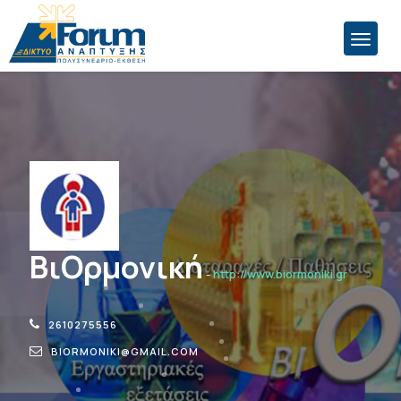
ΒιΟρμονική
-
http://www.biormoniki.gr
2610275556
BIORMONIKI@GMAIL.COM