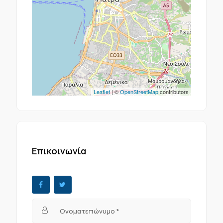
Leaflet
| ©
OpenStreetMap
contributors
Επικοινωνία