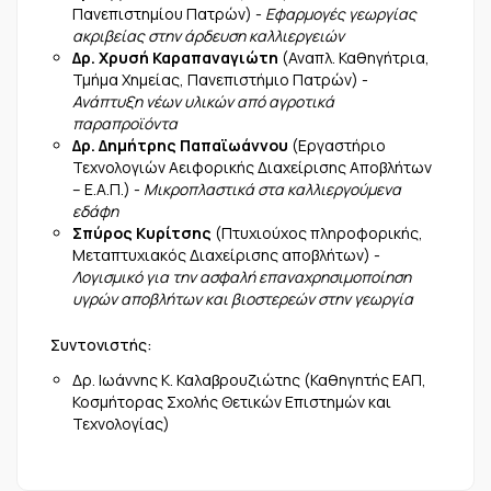
Πανεπιστημίου Πατρών) -
Εφαρμογές γεωργίας
ακριβείας στην άρδευση καλλιεργειών
Δρ. Χρυσή Καραπαναγιώτη
(Αναπλ. Καθηγήτρια,
Τμήμα Χημείας, Πανεπιστήμιο Πατρών) -
Ανάπτυξη νέων υλικών από αγροτικά
παραπροϊόντα
Δρ. Δημήτρης Παπαϊωάννου
(Εργαστήριο
Τεχνολογιών Αειφορικής Διαχείρισης Αποβλήτων
– Ε.Α.Π.) -
Μικροπλαστικά στα καλλιεργούμενα
εδάφη
Σπύρος Κυρίτσης
(Πτυχιούχος πληροφορικής,
Μεταπτυχιακός Διαχείρισης αποβλήτων) -
Λογισμικό για την ασφαλή επαναχρησιμοποίηση
υγρών αποβλήτων και βιοστερεών στην γεωργία
Συντονιστής:
Δρ. Ιωάννης Κ. Καλαβρουζιώτης (Καθηγητής ΕΑΠ,
Κοσμήτορας Σχολής Θετικών Επιστημών και
Τεχνολογίας)