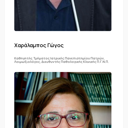
Χαράλαμπος Γώγος
Καθηγητής Τμήματος Ιατρικής Πανεπιστημίου Πατρών,
Λοιμωξιολόγος, Διευθυντής Παθολογικής Κλινικής Π.Γ.Ν.Π.