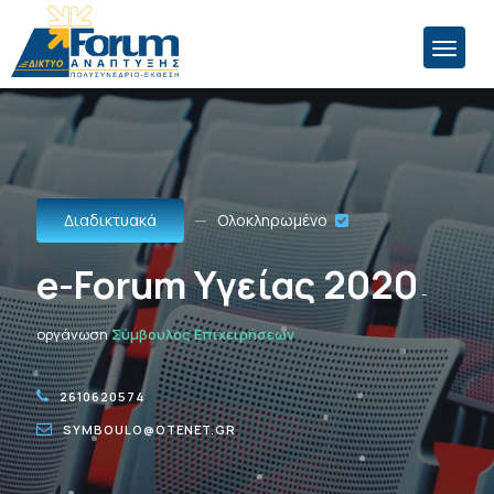
Διαδικτυακά
Ολοκληρωμένο
e-Forum Υγείας 2020
-
οργάνωση
Σύμβουλος Επιχειρήσεων
2610620574
SYMBOULO@OTENET.GR