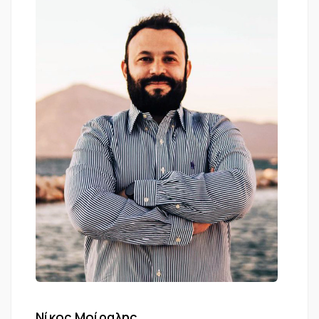
Νίκος Μοίραλης