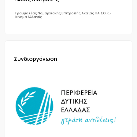
Γραμματέας Νομαρχιακής Επιτροπής Αχαΐας ΠΑ.ΣΟ.Κ.-
Κίνημα Αλλαγής
Συνδιοργάνωση