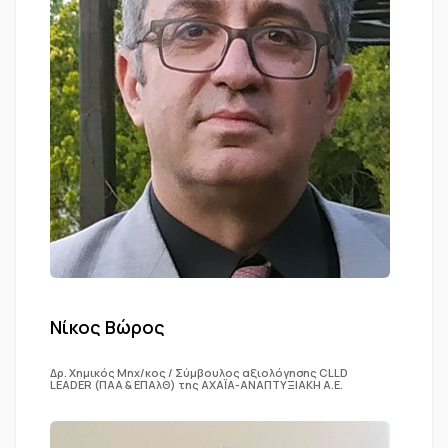
Nίκος Βώρος
Δρ. Χημικός Μηχ/κος / Σύμβουλος αξιολόγησης CLLD
LEADER (ΠΑΑ & ΕΠΑλΘ) της ΑΧΑΪΑ-ΑΝΑΠΤΥΞΙΑΚΗ Α.Ε.