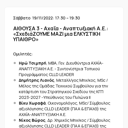
Σάββατο 19/11/2022: 17:30 – 19:30
ΑΙΘΟΥΣΑ 3 - Αχαΐα - Αναπτυξιακή Α.Ε.:
«ΣχεδιάΖΟΥΜΕ ΜΑΖΙ μια ΕΛΚΥΣΤΙΚΗ
ΥΠΑΙΘΡΟ»
Ομιλητές:
Ηρώ Τσιμπρή
, ΜΒΑ, Γεν. Διευθύντρια ΑΧΑΪΑ-
ΑΝΑΠΤΥΞΙΑΚΗ Α.Ε. - Συντονίστρια Τοπικού
Προγράμματος CLLD LEADER
Δημήτρης Λιανός
, Μεταλλ/γος Μηχ/κος, MSc /
Mέλος της Ομάδας Τεχνικού Συμβούλου για την
κατάρτιση του Στρατηγικού Σχεδίου της ΚΓΠ
2023-2027 -Υπεύθυνος του Πυλώνα ΙΙ
Bίκυ Χωραφά
, Οικονομολόγος, MSc/ Σύμβουλος
αξιολόγησης CLLD LEADER (ΠΑΑ & ΕΠΑλΘ) της
ΑΧΑΪΑ-ΑΝΑΠΤΥΞΙΑΚΗ Α.Ε.
Nίκος Βώρος
, Δρ. Χημικός Μηχ/κος / Σύμβουλος
αξιολόγησης CLLD LEADER (ΠΑΑ & ΕΠΑλΘ) της