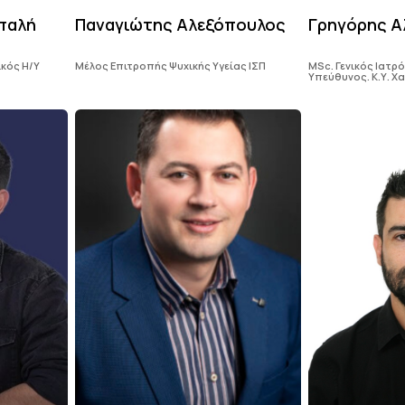
παλή
Παναγιώτης Αλεξόπουλος
Γρηγόρης Α
ικός Η/Υ
Μέλος Επιτροπής Ψυχικής Υγείας ΙΣΠ
MSc. Γενικός Ιατρ
Υπεύθυνος. Κ.Υ. Χ