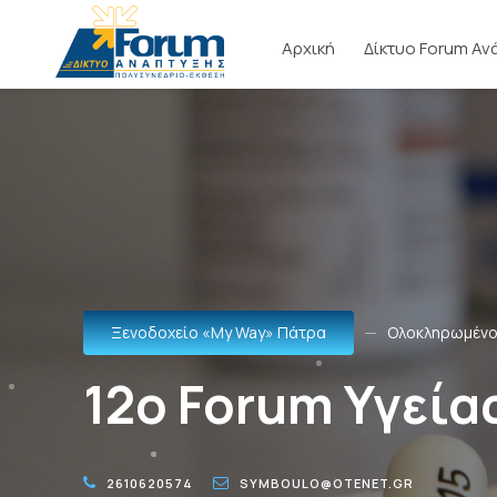
Αρχική
Δίκτυο Forum Αν
Ξενοδοχείο «Μy Way» Πάτρα
Ολοκληρωμέν
12o Forum Υγεία
2610620574
SYMBOULO@OTENET.GR