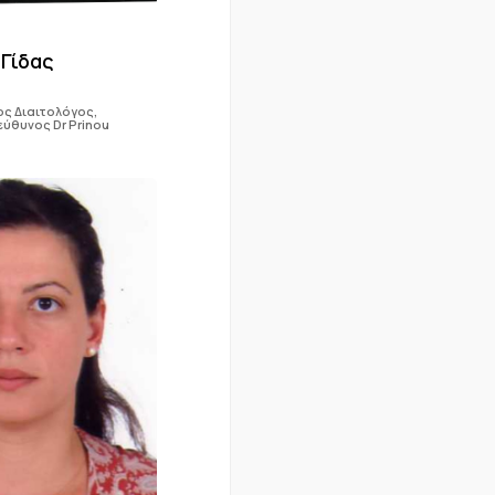
Γίδας
ς Διαιτολόγος,
ύθυνος Dr Prinou