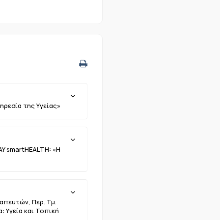
ηρεσία της Υγείας»
AY smartHEALTH: «Η
απευτών, Περ. Τμ.
: Υγεία και Τοπική