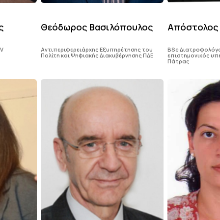
ς
Θεόδωρος Βασιλόπουλος
Απόστολος 
BV
Aντιπεριφερειάρχης Εξυπηρέτησης του
BSc Διατροφολόγο
Πολίτη και Ψηφιακής Διακυβέρνησης ΠΔΕ
επιστημονικός υπε
Πάτρας