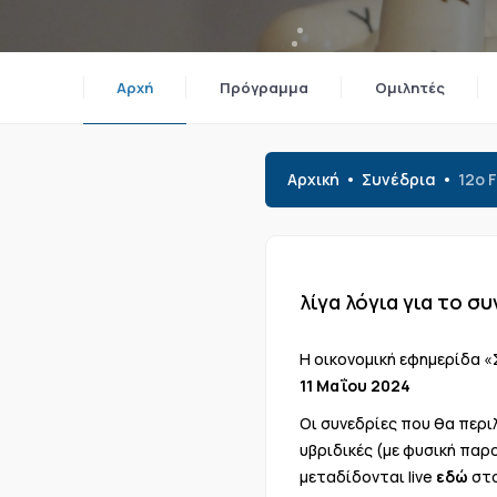
Αρχή
Πρόγραμμα
Ομιλητές
Αρχική
Συνέδρια
12o 
λίγα λόγια για το σ
Η οικονομική εφημερίδα 
11 Μαΐου 2024
Οι συνεδρίες που θα περ
υβριδικές (με φυσική παρ
μεταδίδονται live
εδώ
στο