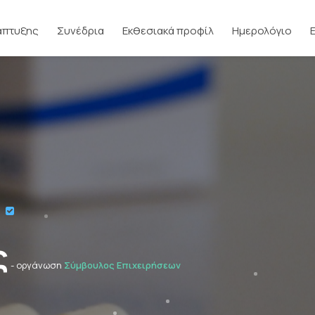
άπτυξης
Συνέδρια
Εκθεσιακά προφίλ
Ημερολόγιο
ο
ς
- οργάνωση
Σύμβουλος Επιχειρήσεων