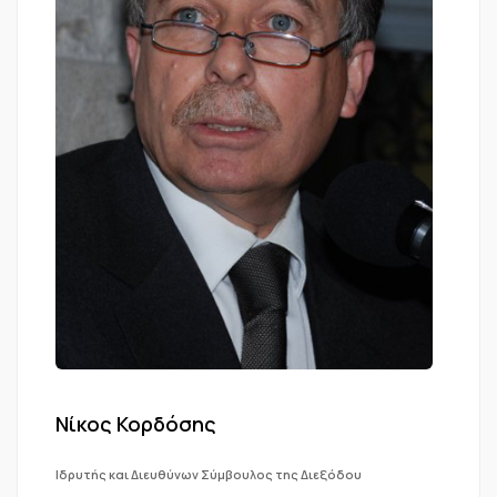
Νίκος Κορδόσης
Ιδρυτής και Διευθύνων Σύμβουλος της Διεξόδου