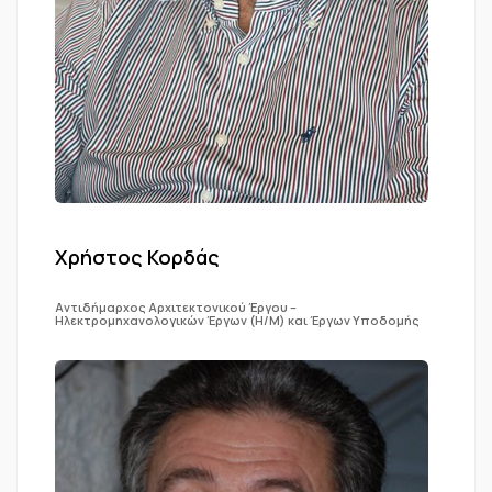
Χρήστος Κορδάς
Αντιδήμαρχος Αρχιτεκτονικού Έργου –
Ηλεκτρομηχανολογικών Έργων (Η/Μ) και Έργων Υποδομής