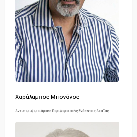
Χαράλαμπος Μπονάνος
Αντιπεριφερειάρχης Περιφερειακής Ενότητας Αχαΐας