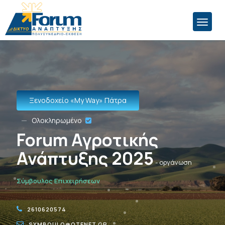
Ξενοδοχείο «Μy Way» Πάτρα
Ολοκληρωμένο
Forum Αγροτικής
Ανάπτυξης 2025
- οργάνωση
Σύμβουλος Επιχειρήσεων
2610620574
SYMBOULO@OTENET.GR