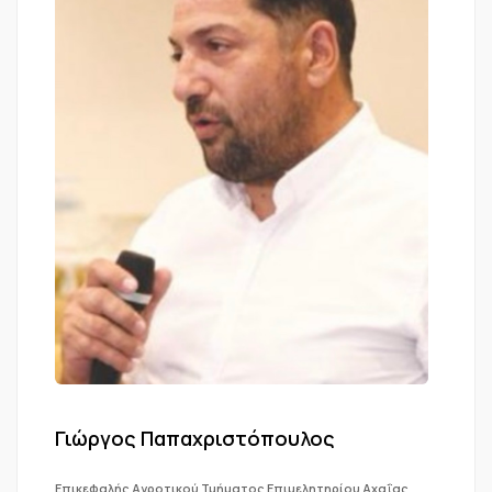
Γιώργος Παπαχριστόπουλος
Επικεφαλής Αγροτικού Τμήματος Επιμελητηρίου Αχαΐας